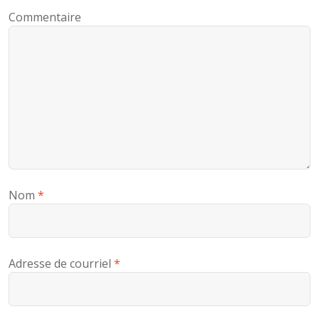
Commentaire
A
T
I
O
N
D
Nom
*
E
S
Adresse de courriel
*
A