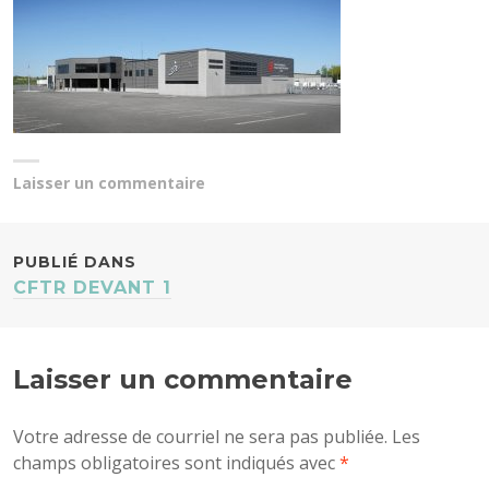
i
p
a
l
Laisser un commentaire
N
PUBLIÉ DANS
CFTR DEVANT 1
A
V
Laisser un commentaire
I
Votre adresse de courriel ne sera pas publiée.
Les
champs obligatoires sont indiqués avec
*
G