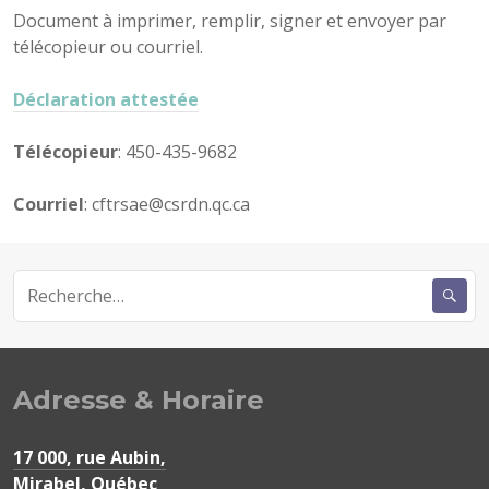
Document à imprimer, remplir, signer et envoyer par
i
télécopieur ou courriel.
p
a
Déclaration attestée
l
Télécopieur
: 450-435-9682
Courriel
: cftrsae@csrdn.qc.ca
R
e
c
h
e
Adresse & Horaire
r
c
17 000, rue Aubin,
h
Mirabel, Québec