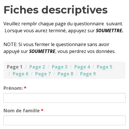
i
Fiches descriptives
p
a
Veuillez remplir chaque page du questionnaire suivant.
l
Lorsque vous aurez terminé, appuyez sur
SOUMETTRE
.
NOTE: Si vous fermer le questionnaire sans avoir
appuyé sur
SOUMETTRE
, vous perdrez vos données.
Page 1
Page 2
Page 3
Page 4
Page 5
Page 6
Page 7
Page 8
Page 9
Prénom:
*
Nom de famille
*