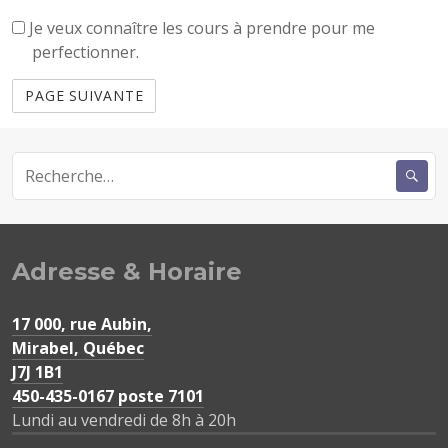
Perfectionnement
Je veux connaître les cours à prendre pour me
perfectionner.
R
e
c
h
e
Adresse & Horaire
r
c
17 000, rue Aubin,
h
Mirabel, Québec
e
J7J 1B1
r
450-435-0167 poste 7101
Lundi au vendredi de 8h à 20h
: