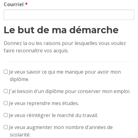
Courriel
*
Le but de ma démarche
Donnez la ou les raisons pour lesquelles vous voulez
faire reconnaître vos acquis.
Je
Je veux savoir ce qui me manque pour avoir mon
veux
diplôme.
savoir
Besoin
J'ai besoin d'un diplôme pour conserver mon emploi.
ce
qui
Reprendre
Je veux reprendre mes études.
ma
études
Réintégrer
Je veux réintégrer le marché du travail.
manque
Augmenter
Je veux augmenter mon nombre d'années de
scolarité.